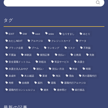
タグ
EXIT
GW
next
retire
なりすまし
ゆとり
わたしNEXT
アルマジロ
クレジットカード
データ
ブラック企業
ブーム
ランキング
リスク
不利益
不要論
体験談
個別記事
先払い
公務員
失敗
安全退職ドットコム
対処法
常設サービス
弁護士
弁護士法人みやび
後払い
支払い方法
料金
時期
未成年
本人確認
業者
淘汰
理由
男の退職代行
考察
自衛隊
裁判
退職
退職代行アルマジロ
退職代行コンシェルジュ
連休
連休明け
銀行振込
最新の記事