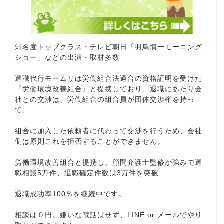
知名度トップクラス・テレビ朝日「羽鳥慎一モーニング
ショー」などの出演・取材多数
退職代行モームリは労働組合法適合の資格証明を受けた
『労働環境改善組合』と提携しており、退職にあたり会
社との交渉は、労働組合の組合員が団体交渉権を持っ
て、
組合に加入した依頼者に代わって交渉を行うため、会社
側は原則これを拒否することができません。
労働環境改善組合と提携し、顧問弁護士監修が強みで退
職相談5万件、退職確定件数は3万件を突破
退職成功率100％を継続中です。
相談は０円。嫌いな電話はせず、LINE or メールでやり