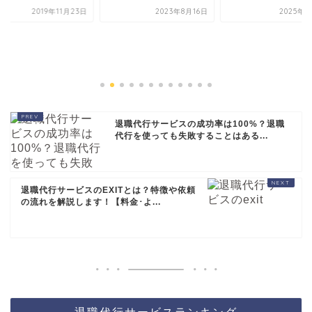
2023年8月16日
2025年5月3日
【退職代行サービス
職代行コンシェルジ
は？特徴や依頼の流
を...
2019年1
退職代行サービスの成功率は100%？退職
代行を使っても失敗することはある...
退職代行サービスのEXITとは？特徴や依頼
の流れを解説します！【料金･よ...