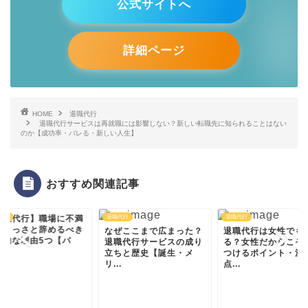
公式サイトへ
詳細ページ
HOME
退職代行
退職代行サービスは再就職には影響しない？新しい転職先に知られることはない
のか【成功率・バレる・新しい人生】
おすすめ関連記事
代行
退職代行
退職代行
ぜここまで広まった？
退職代行は女性でも使え
職代行サービスの成り
る？女性だからこそ気を
ちと歴史【誕生・メ
つけるポイント・注意
.
点...