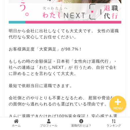
ホーム
明日から会社に出社しなくても大丈夫です。 女性の退職
運営者プロフィール
代行なら安心してお任せください。
お客様満足度「大変満足」が98.7%！
退職代行サービスとは？
もしもの時の全額保証・日本初「女性向け退職代行」・
社への連絡は「わたしNEXT」が 行うため、自分で会社
退職代行業者ランキング
に辞めることを言わなくて大丈夫。
最短で依頼当日に退職できます。
会社側とのやりとりも不要となるため、 慰留や脅迫など
の面倒から逃れられるのも選ばれている理由です。
MENU
さらに退職できなければ100%返金保証！ 安心感でも選
ばれています！
ホーム
プロフィール
退職代行とは？
ランキング