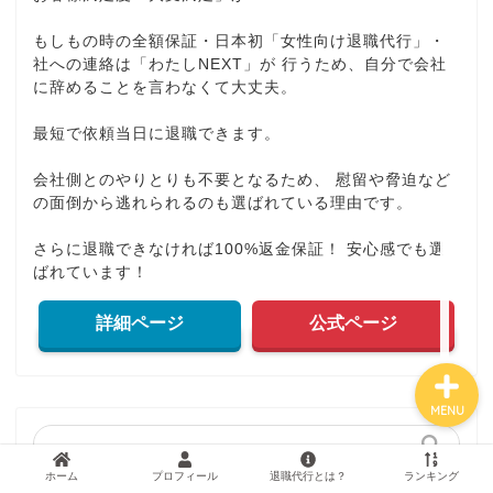
もしもの時の全額保証・日本初「女性向け退職代行」・
社への連絡は「わたしNEXT」が 行うため、自分で会社
ホーム
に辞めることを言わなくて大丈夫。
最短で依頼当日に退職できます。
運営者プロフィール
会社側とのやりとりも不要となるため、 慰留や脅迫など
退職代行サービスとは？
の面倒から逃れられるのも選ばれている理由です。
さらに退職できなければ100%返金保証！ 安心感でも選
退職代行業者ランキング
ばれています！
詳細ページ
公式ページ
MENU
ホーム
プロフィール
退職代行とは？
ランキング