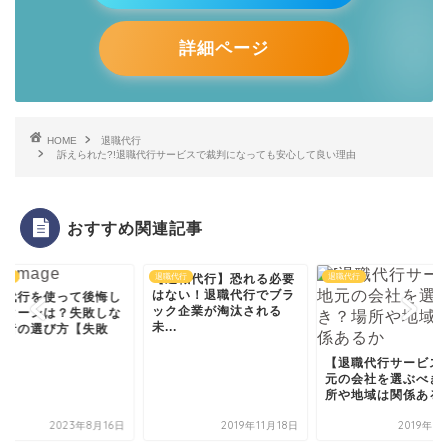
詳細ページ
HOME
退職代行
訴えられた?!退職代行サービスで裁判になっても安心して良い理由
おすすめ関連記事
退職代行】恐れる必要
代行
退職代行
退職代行
ない！退職代行でブラ
ク企業が淘汰される
退職代行サービスの
.
士法人みやびとは？
や依頼の流れを解説
【退職代行サービス】地
ま...
元の会社を選ぶべき？場
所や地域は関係あるか
2019年11月18日
2019年11月2日
2019年10