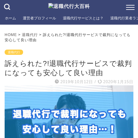
ホーム
運営者プロフィール
退職代行サービスとは？
退職代行業者ラ
HOME
>
退職代行
>
訴えられた?!退職代行サービスで裁判になっても
安心して良い理由
退職代行
訴えられた?!退職代行サービスで裁判
になっても安心して良い理由
2019年10月12日
/
2020年1月15日