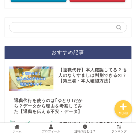
ホーム
運営者プロフィール
おすすめ記事
退職代行サービスとは？
【退職代行】本人確認してる？他
退職代行業者ランキング
人のなりすましは判別できるの？
【第三者・本人確認方法】
退職代行を使うのは｢ゆとり｣だか
ら？データから理由を考察してみ
た【退職を伝える不安・データ】
MENU
退職代行サービスのEXITとは？
特徴や依頼の流れを解説します！
ホーム
プロフィール
退職代行とは？
ランキング
【料金･よくある質問】