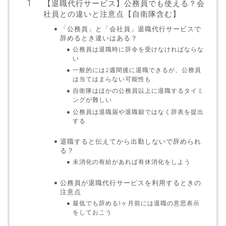
【退職代行サービス】公務員でも使える？会
社員との違いと注意点【自衛隊含む】
「公務員」と「会社員」退職代行サービスで
辞めるとき違いはある？
公務員は退職時に辞令を受けなければならな
い
一般的には2週間後に退職できるが、公務員
は当てはまらない可能性も
自衛隊はほかの公務員以上に退職するタイミ
ングが難しい
公務員は退職届や退職願ではなく辞表を提出
する
退職すると伝えてから出勤しないで辞められ
る？
未消化の有給があれば有休消化をしよう
公務員が退職代行サービスを利用するときの
注意点
最低でも辞める1ヶ月前には退職の意思表示
をしておこう