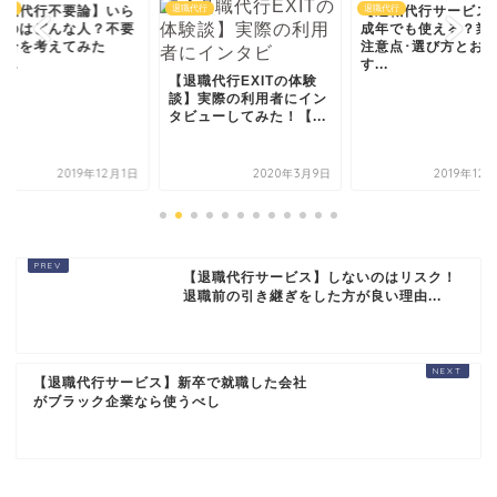
代行
【退職代行サービス】未
退職代行
退職代行
成年でも使える？業者の
注意点･選び方とおす
す...
退職代行EXITの体験
】実際の利用者にイン
退職代行サービスと
ビューしてみた！【...
士の違いと、弁護士
談すべき場面とは
2020年3月9日
2019年12月12日
2025年4月
【退職代行サービス】しないのはリスク！
退職前の引き継ぎをした方が良い理由...
【退職代行サービス】新卒で就職した会社
がブラック企業なら使うべし