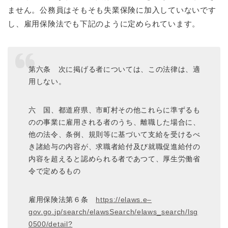
ません。公務員はそもそも失業保険に加入していないです
し、雇用保険法でも下記のように定められています。
第六条 次に掲げる者については、この法律は、適
用しない。
六 国、都道府県、市町村その他これらに準ずるも
のの事業に雇用される者のうち、離職した場合に、
他の法令、条例、規則等に基づいて支給を受けるべ
き諸給与の内容が、求職者給付及び就職促進給付の
内容を超えると認められる者であつて、厚生労働省
令で定めるもの
雇用保険法第６条
https
://
elaws
.
e
–
gov
.
go
.
jp
/
search
/
elawsSearch
/
elaws
_
search
/
lsg
0500
/
detail?