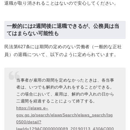
退職が取り消されることはないので安心してください。
一般的には2週間後に退職できるが、公務員は当
てはまらない可能性も
民法第627条には期間の定めのない労働者（一般的な正社
員）の退職について、以下のように定められています。
当事者が雇用の期間を定めなかったときは、各当事
者は、いつでも解約の申入れをすることができる。
この場合において、雇用は、解約の申入れの日から
二週間を経過することによって終了する。
https
://
elaws
.
e
–
gov
.
go
.
jp
/
search
/
elawsSearch
/
elaws
_
search
/
lsg
0500
/
detail?
lawId
=
129AC0000000089
_
20190113
_
430AC000