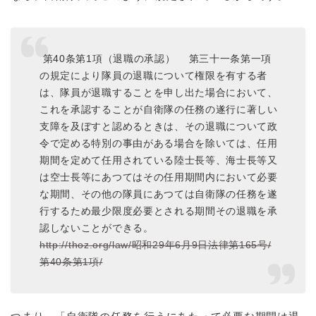
第40条第1項（退職の承認）
第三十一条第一項
の規定により隊員の退職について権限を有する者
は、隊員が退職することを申し出た場合において、
これを承認することが自衛隊の任務の遂行に著しい
支障を及ぼすと認めるときは、その退職について政
令で定める特別の事由がある場合を除いては、任用
期間を定めて任用されている陸士長等、海士長等又
は空士長等にあつてはその任用期間内において必要
な期間、その他の隊員にあつては自衛隊の任務を遂
行するため最少限度必要とされる期間その退職を承
認しないことができる。
http
://
thoz
.
org
/
law
/
昭和29年6月9日法律第165号
/
第40条第1項
/