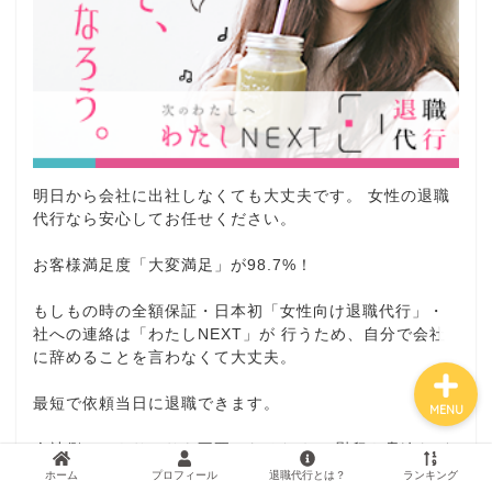
ホーム
運営者プロフィール
明日から会社に出社しなくても大丈夫です。 女性の退職
退職代行サービスとは？
代行なら安心してお任せください。
退職代行業者ランキング
お客様満足度「大変満足」が98.7%！
もしもの時の全額保証・日本初「女性向け退職代行」・
社への連絡は「わたしNEXT」が 行うため、自分で会社
に辞めることを言わなくて大丈夫。
最短で依頼当日に退職できます。
MENU
会社側とのやりとりも不要となるため、 慰留や脅迫など
の面倒から逃れられるのも選ばれている理由です。
ホーム
プロフィール
退職代行とは？
ランキング